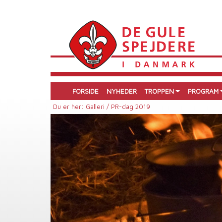
FORSIDE
NYHEDER
TROPPEN
PROGRAM
Du er her:
Galleri /
PR-dag 2019