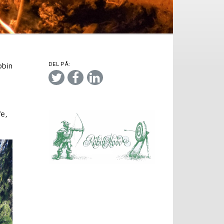
DEL PÅ:
obin
n
fe,