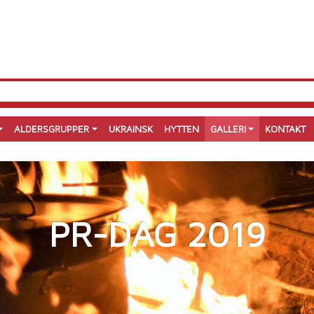
ALDERSGRUPPER
UKRAINSK
HYTTEN
GALLERI
KONTAKT
PR-DAG 2019