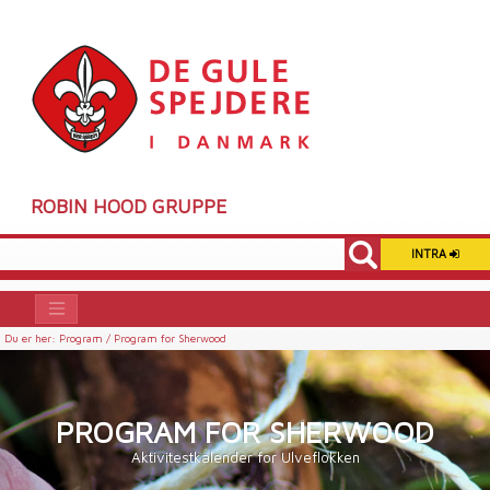
ROBIN HOOD GRUPPE
INTRA
Du er her:
Program /
Program for Sherwood
PROGRAM FOR SHERWOOD
Aktivitestkalender for Ulveflokken